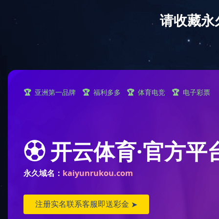
欢迎访问”河南电池九游官方网站”网站！
网站首页
九游官方网站概况
科技
新乡国资集团与新乡铁塔公司签
最新动态
北京大学其鲁教授率专家团队莅
研究研究概况
九游
我院召开2023年上半年度工作会
2012
九游官方网站简介
高新区按照
发展历程
河南省动力电