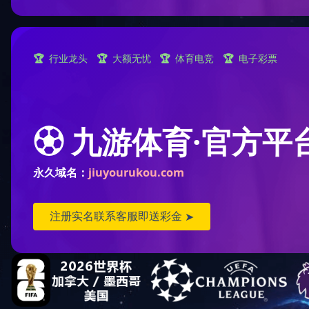
省政协副主席戴柏华一行莅临我
领导班子
（2017年
省委改革办调研组莅临我院参观
内，总占地面积
职能定位
九游官
我院赴唐庄太行公仆展览馆参观
机构设置
杰出青年等为
家科技支撑
池及关键材
南省协同创
平台与创新
九游官
（科技创新
新能源产业
离子电池及